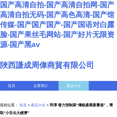
国产高清自拍-国产高清自拍网-国产
高清自拍无码-国产高色高清-国产馆
传媒-国产国产国产-国产国语对白露
脸-国产果丝毛网站-国产好片无限资
源-国产黑av
陜西謙成周偉商貿有限公司
首頁
企業簡介
產品大全
聯系我們
企業信息
訪客留言
當前位置：
首頁
>
產品大全
>
菏澤 發力預制菜“傳統產業新賽道”，博
取“小舌尖大經濟”