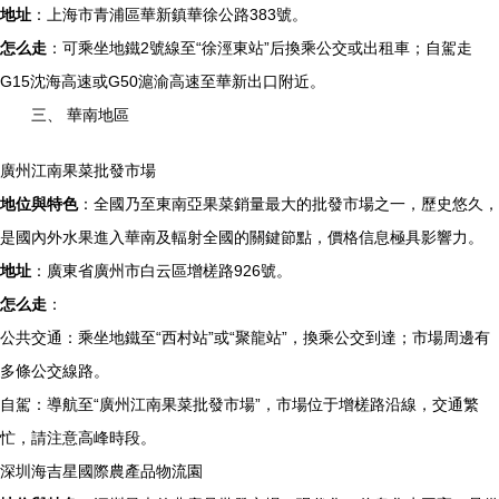
地址
：上海市青浦區華新鎮華徐公路383號。
怎么走
：可乘坐地鐵2號線至“徐涇東站”后換乘公交或出租車；自駕走
G15沈海高速或G50滬渝高速至華新出口附近。
三、 華南地區
廣州江南果菜批發市場
地位與特色
：全國乃至東南亞果菜銷量最大的批發市場之一，歷史悠久，
是國內外水果進入華南及輻射全國的關鍵節點，價格信息極具影響力。
地址
：廣東省廣州市白云區增槎路926號。
怎么走
：
公共交通：乘坐地鐵至“西村站”或“聚龍站”，換乘公交到達；市場周邊有
多條公交線路。
自駕：導航至“廣州江南果菜批發市場”，市場位于增槎路沿線，交通繁
忙，請注意高峰時段。
深圳海吉星國際農產品物流園