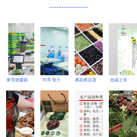
----------------
東莞塘廈鎮
菏澤 發力
農副產品電
低碳之美 ·
附近承包食
預制菜“傳
商起盤實戰
綠色生機
堂生鮮蔬菜
統產業新賽
指南 從商
配送與農副
道”，博
業模式到落
產品服務指
取“小舌尖
地策略
南
大經濟”