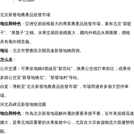
北京新發地農產品批發市場
地位與特色
：亞洲交易規模最大的專業農產品批發市場，素有北京“菜籃
子”、“果盤子”之稱。水果交易區規模龐大，國內外精品水果匯聚，價格
具有風向標意義。
地址
：北京市豐臺區京開高速新發地橋西側。
怎么走
：
公共交通：可乘坐地鐵4號線至“新宮站”，換乘公交或打車前往；或乘坐
多路公交至“新發地橋北”、“新發地村”等站。
自駕：導航至“北京新發地農產品批發市場”，市場周邊有多個大型停車
場。
河北高碑店新發地物流園
地位與特色
：作為北京新發地疏解外遷的重要承接平臺，近年來規模迅速
擴大，是華北地區重要的水果集散中心，尤其在大宗倉儲物流方面優勢明
顯。