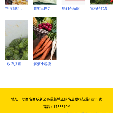
準時相約，
寶雞三區九
農副產品綜
電商時代農
2015秋季
縣特色農產
合利用的發
副產品線上
農副食品展
品齊聚西府
展路徑與技
銷售的機遇
盛大開幕
老街，網紅
術創新
與挑戰
——多圖直
打卡與美食
擊現場
盛宴同步開
啟
政府搭臺
解酒小秘密
農戶自救
吃糖為何是
泉港農副產
農副產品的
品搭上電商
巧妙作用？
快車道
地址：陜西省西咸新區秦漢新城正陽街道辦楊新莊1組35號
電話：1758610**