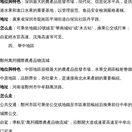
地位與特色
：深圳最大的農產品批發市場，現代化、信息化水平高，是供
港水果和進口水果的重要基地，以管理規范、食品安全檢測嚴格著稱。
地址
：廣東省深圳市龍崗區平湖街道白坭坑社區丹平路。
怎么走
：可乘坐地鐵10號線至“華南城站”或“木古站”，換乘公交或打車；
自駕經水官高速、沈海高速等可至。
四、 華中地區
鄭州萬邦國際農產品物流城
地位與特色
：中部地區規模最大的農產品批發市場，水果交易區輻射整個
中原地區，品類齊全，吞吐量大，是連接南北水果產銷的重要樞紐。
地址
：河南省鄭州市中牟縣萬洪路。
怎么走
：
公共交通：鄭州市區可乘坐公交或地鐵至市區東部樞紐后換乘前往中牟的
城際公交。
自駕：導航至“萬邦國際農產品物流城”，沿鄭開大道或連霍高速至中牟出
口可達。