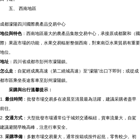
五、 西南地區
成都濛陽四川國際農產品交易中心
地位與特色
：西南地區最大的農產品集散交易中心，承接原成都聚和（國
際）果蔬市場的功能，水果交易輻射整個西南，對東南亞水果貿易有重要
地位。
地址
：四川省成都市彭州市濛陽鎮。
怎么走
：自駕經成萬高速（第二繞城高速）至“濛陽”出口下即到；或從成
都市區乘坐長途客車至彭州濛陽鎮。
采購與出行溫馨提示：
1.
最佳時間
：批發市場交易多在凌晨至清晨最為活躍，建議采購者盡早
前往。
2.
交通方式
：大型批發市場通常位于城郊交通樞紐，貨車流量大，自駕
建議避開早晚高峰，注意行車安全。
3.
采購準備
：多數市場交易量大，通常按箱或按件起批，零售較少。初