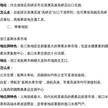
地址
：河北省保定高碑店市京港澳高速高碑店出口北側。
怎么走
：自駕經京港澳高速“高碑店”出口下道即到；也可乘坐高鐵至高碑
店東站，再換乘當地交通工具。
二、 華東地區
浙江嘉興水果市場
地位與特色
：長三角地區交易量最大的專業水果市場，也是全國重要的國
產水果集散中心，進口水果交易也十分活躍。
地址
：浙江省嘉興市桐鄉大道與市場路交叉口。
怎么走
：
公共交通：嘉興火車站、高鐵南站均有公交可直達或途經。
自駕：導航至“嘉興水果市場”，滬杭高速、常臺高速等均可便捷到達。
上海西郊國際農產品交易中心
地位與特色
：上海規模最大、現代化程度最高的農產品批發市場，進口水
果和高端水果資源豐富，是華東地區重要的進口水果門戶。